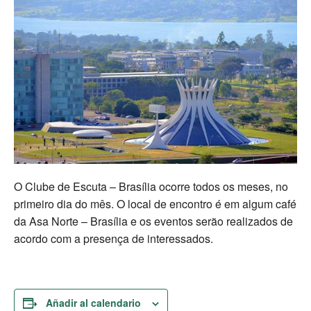
O Clube de Escuta – Brasília ocorre todos os meses, no
primeiro dia do mês. O local de encontro é em algum café
da Asa Norte – Brasília e os eventos serão realizados de
acordo com a presença de interessados.
Añadir al calendario