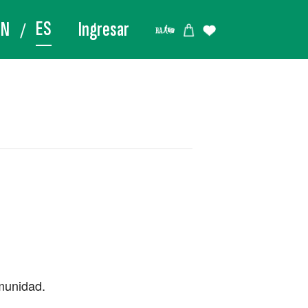
ES
EN
Ingresar
munidad.