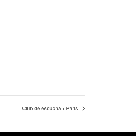
Club de escucha + Paris