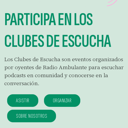
PARTICIPA EN LOS
CLUBES DE ESCUCHA
Los Clubes de Escucha son eventos organizados
por oyentes de Radio Ambulante para escuchar
podcasts en comunidad y conocerse en la
conversación.
ASISTIR
ORGANIZAR
SOBRE NOSOTROS