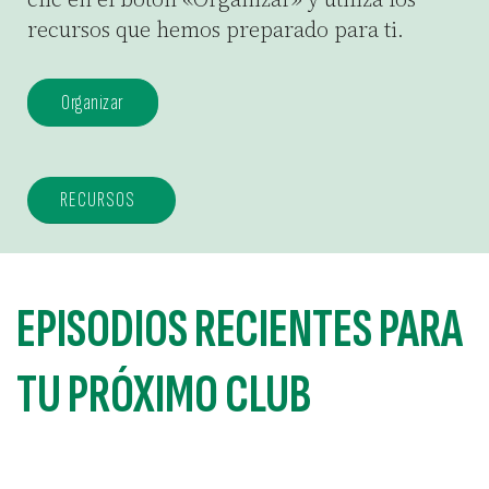
recursos que hemos preparado para ti.
Organizar
RECURSOS
EPISODIOS RECIENTES PARA
TU PRÓXIMO CLUB