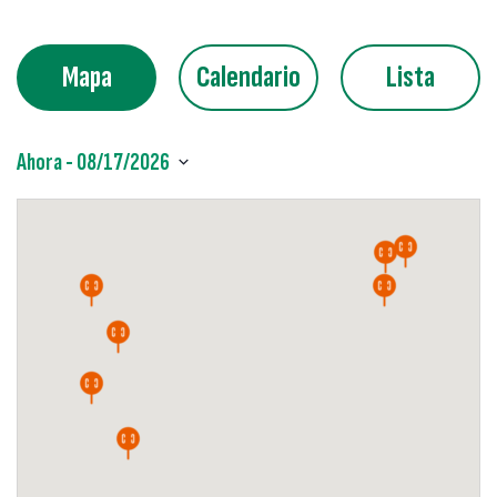
Mapa
Calendario
Lista
Ahora
 - 
08/17/2026
Seleccionar
fecha.