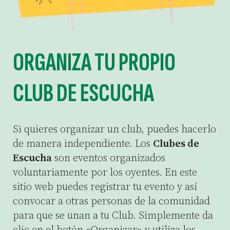
ORGANIZA TU PROPIO
CLUB DE ESCUCHA
Si quieres organizar un club, puedes hacerlo
de manera independiente. Los
Clubes de
Escucha
son eventos organizados
voluntariamente por los oyentes. En este
sitio web puedes registrar tu evento y así
convocar a otras personas de la comunidad
para que se unan a tu Club. Simplemente da
clic en el botón «Organizar» y utiliza los