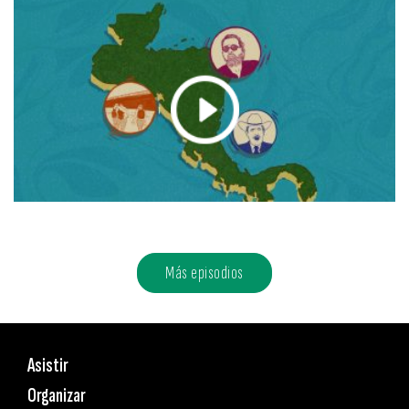
Más episodios
Asistir
Organizar