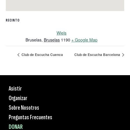
RECINTO
Wiels
Bruselas
,
Bruselas
1190
+ Google Map
Club de Escucha Cuenca
Club de Escucha Barcelona
Asistir
Organizar
Sobre Nosotros
Preguntas Frecuentes
DONAR