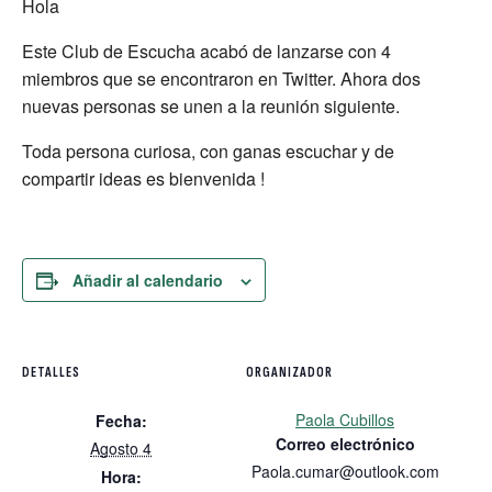
Hola
Este Club de Escucha acabó de lanzarse con 4
miembros que se encontraron en Twitter. Ahora dos
nuevas personas se unen a la reunión siguiente.
Toda persona curiosa, con ganas escuchar y de
compartir ideas es bienvenida !
Añadir al calendario
DETALLES
ORGANIZADOR
Paola Cubillos
Fecha:
Correo electrónico
Agosto 4
Paola.cumar@outlook.com
Hora: