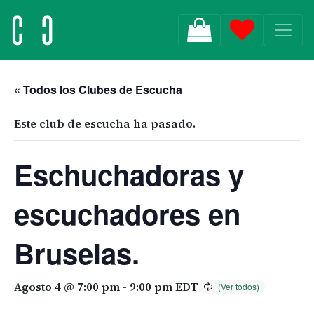
MAIN NAVIGATION
« Todos los Clubes de Escucha
Este club de escucha ha pasado.
Eschuchadoras y
escuchadores en
Bruselas.
Agosto 4 @ 7:00 pm
-
9:00 pm
EDT