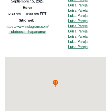
Septiembre 15, 2024
Luisa Pareja
Hora:
Luisa Pareja
6:30 am - 10:00 am
EDT
Luisa Pareja
Sitio web:
Luisa Pareja
Luisa Pareja
https://www.instagram.com/
Luisa Pareja
clubdeescuchapanama/
Luisa Pareja
Luisa Pareja
Luisa Pareja