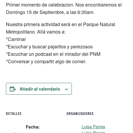
Primer momento de celebracion. Nos encontraremos el
Domingo 15 de Septiembre, a las 6:30am.
Nuestra primera actividad será en el Parque Natural
Metropolitano. Allá vamos a:
*Caminar
*Escuchar y buscar pajaritos y perezosos
*Escuchar un podcast en el mirador del PNM
*Conversar y compartir algo de comer.
Añadir al calendario
DETALLES
ORGANIZADORES
Luisa Pareja
Fecha:
Luisa Pareja