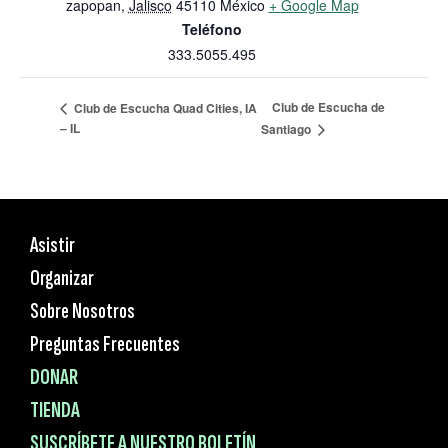
zapopan
,
Jalisco
45110
México
+ Google Map
Teléfono
333.5055.495
Club de Escucha de
Club de Escucha Quad Cities, IA
– IL
Santiago
Asistir
Organizar
Sobre Nosotros
Preguntas Frecuentes
DONAR
TIENDA
SUSCRÍBETE A NUESTRO BOLETÍN