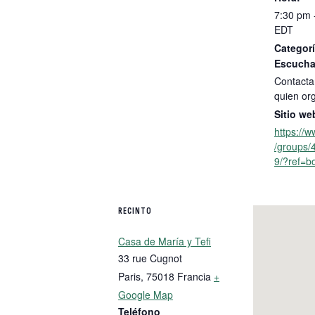
7:30 pm 
EDT
Categorí
Escucha
Contacta
quien or
Sitio we
https://
/groups
9/?ref=b
RECINTO
Casa de María y Tefi
33 rue Cugnot
Paris
,
75018
Francia
+
Google Map
Teléfono