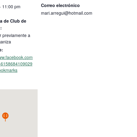
Correo electrónico
- 11:00 pm
mari.arregui@hotmail.com
a de Club de
:
r previamente a
ganiza
b:
www.facebook.com
/46158684109029
ookmarks