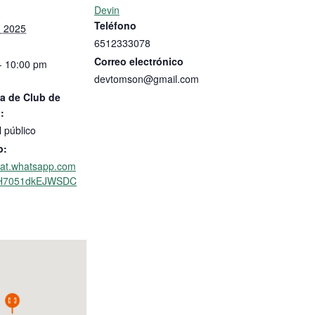
Devin
Teléfono
, 2025
6512333078
Correo electrónico
- 10:00 pm
devtomson@gmail.com
a de Club de
:
l público
b:
chat.whatsapp.com
sH7051dkEJWSDC