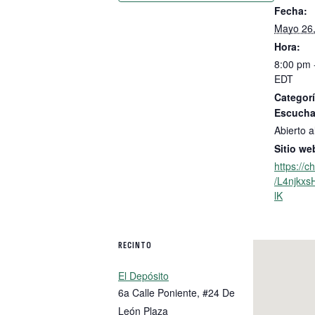
Fecha:
Mayo 26
Hora:
8:00 pm 
EDT
Categorí
Escucha
Abierto a
Sitio we
https://
/L4njkx
lK
RECINTO
El Depósito
6a Calle Poniente, #24 De
León Plaza