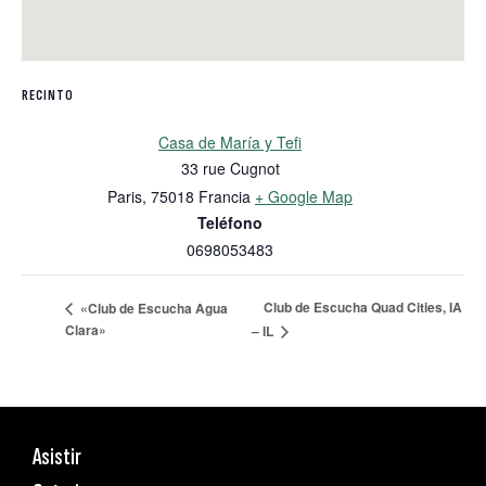
RECINTO
Casa de María y Tefi
33 rue Cugnot
Paris
,
75018
Francia
+ Google Map
Teléfono
0698053483
Club de Escucha Quad Cities, IA
«Club de Escucha Agua
Clara»
– IL
Asistir