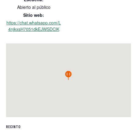
Abierto al público
Sitio web:
https://chat.whatsapp.com/L
4njkxsH7051dkEJWSDClK
RECINTO