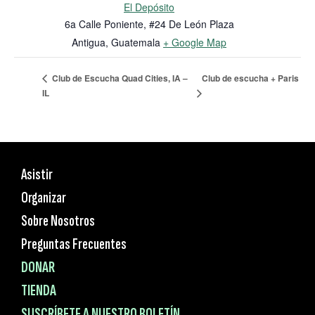
El Depósito
6a Calle Poniente, #24 De León Plaza
Antigua
,
Guatemala
+ Google Map
Club de escucha + Paris
Club de Escucha Quad Cities, IA –
IL
Asistir
Organizar
Sobre Nosotros
Preguntas Frecuentes
DONAR
TIENDA
SUSCRÍBETE A NUESTRO BOLETÍN