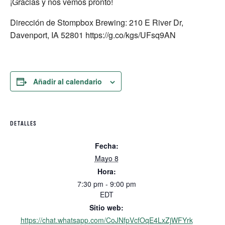
¡Gracias y nos vemos pronto!
Dirección de Stompbox Brewing: 210 E River Dr,
Davenport, IA 52801 https://g.co/kgs/UFsq9AN
Añadir al calendario
DETALLES
Fecha:
Mayo 8
Hora:
7:30 pm - 9:00 pm
EDT
Sitio web:
https://chat.whatsapp.com/CoJNfpVcfOqE4LxZjWFYrk