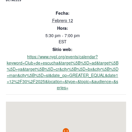
Fecha:
Febrero 12
Hora:
5:30 pm - 7:00 pm
EST
Sitio web:
https://www.nypl.org/events/calendar?
keyword=Club+de+escucha&target%5B%5D=ad&target%5B
%5D=ya&target%5B%5D=cr&city%5B%5D=bx&city%5B%5D
=man&city%5B%5D=si&date_op=GREATER_EQUAL&date1
=12%2F30%2F2025&location=&type=&topic=&audience=&s
eries=