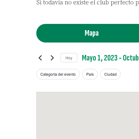
Si todavía no existe el club perfecto 
Mapa
Mayo 1, 2023
 - 
Octub
Hoy
Seleccionar
Categoría del evento
fecha.
País
Ciudad
Filtros
Cambiando
cualquiera
de
las
entradas
del
formulario
hará