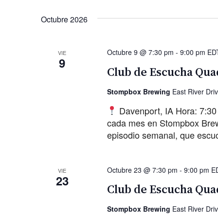
Octubre 2026
Octubre 9 @ 7:30 pm
-
9:00 pm
ED
VIE
9
Club de Escucha Quad
Stompbox Brewing
East River Dri
Davenport, IA Hora: 7:30
cada mes en Stompbox Brewin
episodio semanal, que escu
Octubre 23 @ 7:30 pm
-
9:00 pm
E
VIE
23
Club de Escucha Quad
Stompbox Brewing
East River Dri