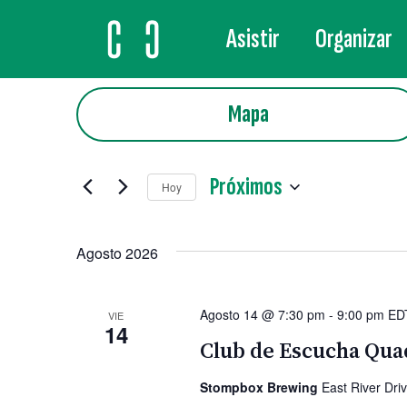
Asistir
Organizar
MAIN NAVIGATION
Mapa
Próximos
Hoy
Selecciona
la
Agosto 2026
fecha.
Agosto 14 @ 7:30 pm
-
9:00 pm
ED
VIE
14
Club de Escucha Quad
Stompbox Brewing
East River Dri