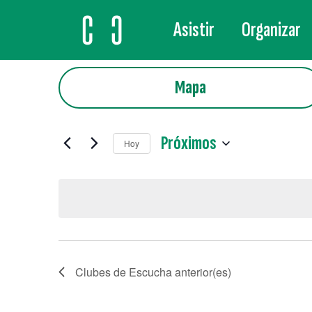
Asistir
Organizar
MAIN NAVIGATION
Mapa
Próximos
Hoy
Selecciona
la
fecha.
Clubes de Escucha
anterior(es)