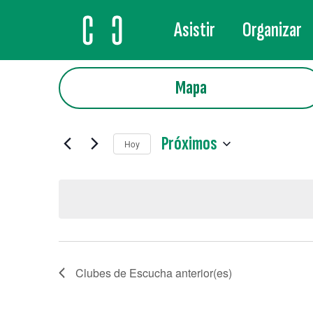
Asistir
Organizar
MAIN NAVIGATION
Mapa
Próximos
Hoy
Selecciona
la
fecha.
Clubes de Escucha
anterior(es)