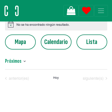
MAIN NAVIGATION
No se ha encontrado ningún resultado.
Aviso
Mapa
Calendario
Lista
Próximos
Selecciona
la
Clubes de Escucha
Clubes de Escu
anterior(es)
Hoy
siguiente(s)
fecha.