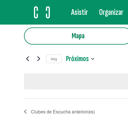
Asistir
Organizar
MAIN NAVIGATION
Mapa
Próximos
Hoy
Selecciona
la
fecha.
Clubes de Escucha
anterior(es)