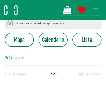
MAIN NAVIGATION
No se ha encontrado ningún resultado.
Aviso
Mapa
Calendario
Lista
Próximos
Selecciona
la
Clubes de Escucha
Clubes de Escu
anterior(es)
Hoy
siguiente(s)
fecha.