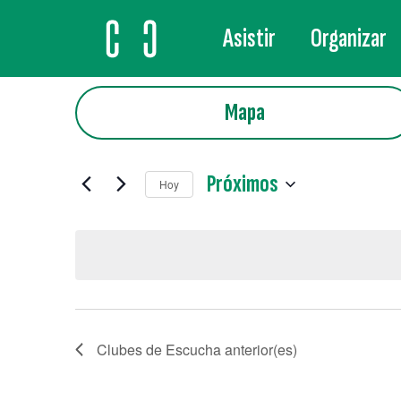
Asistir
Organizar
MAIN NAVIGATION
Mapa
Próximos
Hoy
Selecciona
la
fecha.
Clubes de Escucha
anterior(es)