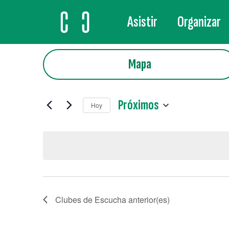
Asistir
Organizar
MAIN NAVIGATION
Mapa
Próximos
Hoy
Selecciona
la
fecha.
Clubes de Escucha
anterior(es)