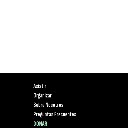
Asistir
Organizar
Sobre Nosotros
Preguntas Frecuentes
DONAR