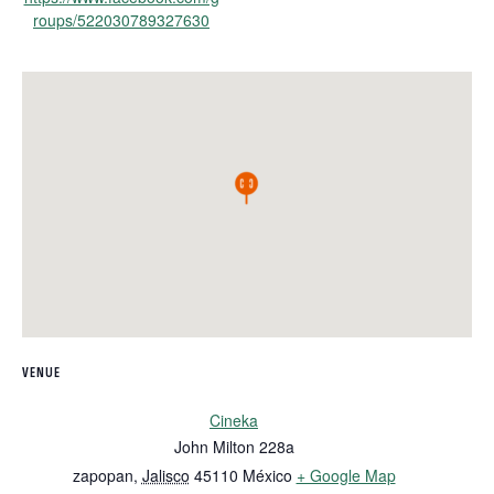
roups/522030789327630
VENUE
Cineka
John Milton 228a
zapopan
,
Jalisco
45110
México
+ Google Map