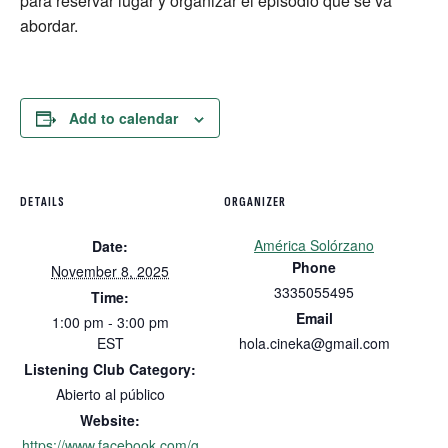
para reservar lugar y organizar el episodio que se va
abordar.
Add to calendar
DETAILS
ORGANIZER
América Solórzano
Date:
Phone
November 8, 2025
3335055495
Time:
Email
1:00 pm - 3:00 pm
EST
hola.cineka@gmail.com
Listening Club Category:
Abierto al público
Website:
https://www.facebook.com/g