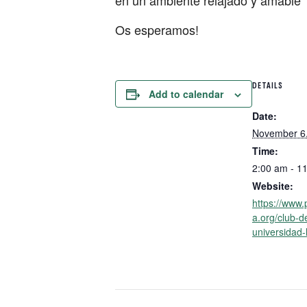
en un ambiente relajado y amable
Os esperamos!
DETAILS
Add to calendar
Date:
November 6
Time:
2:00 am - 1
Website:
https://www.
a.org/club-
universidad-l