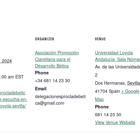
ORGANIZER
VENUE
Asociación Promoción
Universidad Loyola
Claretiana para el
Andalucía. Sala Nóma
, 2024
Desarrollo Bética
Av. de las Universidad
Phone
2
1:00 am
EST
+34 681 14 23 30
Dos Hermanas
,
Sevilla
Email
41704
Spain
+ Google
procladebetic
delegacionesprocladebeti
de-escucha-en-
Map
ca@gmail.com
oyola-sevilla/
Phone
681 14 23 30
View Venue Website