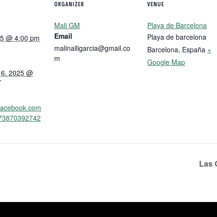
ORGANIZER
VENUE
Mali GM
Playa de Barcelona
Email
Playa de barcelona
025 @ 4:00 pm
malinalligarcia@gmail.co
Barcelona
,
España
+
m
Google Map
16, 2025 @
T
.facebook.com
073870392742
Las 