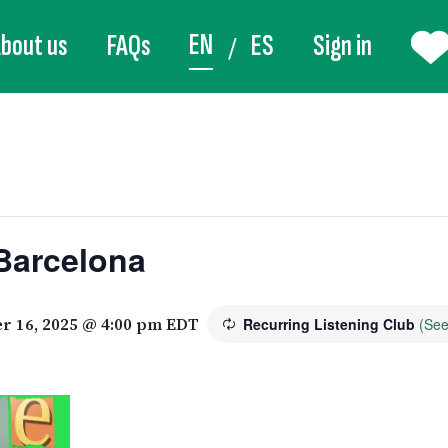
EN
bout us
FAQs
ES
Sign in
Barcelona
r 16, 2025 @ 4:00 pm
EDT
Recurring Listening Club
(See