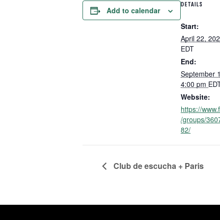
DETAILS
Add to calendar
Start:
April 22, 2
EDT
End:
September 
4:00 pm
ED
Website:
https://www
/groups/36
82/
Club de escucha + Paris