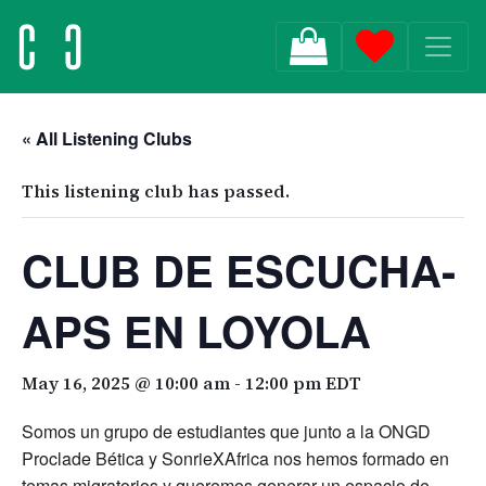
MAIN NAVIGATION
« All Listening Clubs
This listening club has passed.
CLUB DE ESCUCHA-
APS EN LOYOLA
May 16, 2025 @ 10:00 am
-
12:00 pm
EDT
Somos un grupo de estudiantes que junto a la ONGD
Proclade Bética y SonrieXAfrica nos hemos formado en
temas migratorios y queremos generar un espacio de