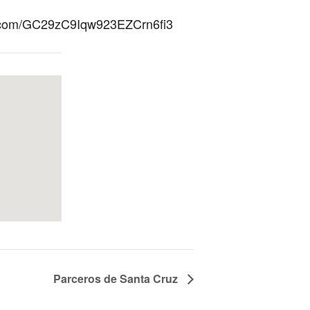
app.com/GC29zC9Iqw923EZCrn6fi3
Parceros de Santa Cruz