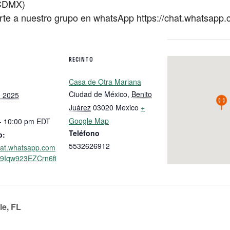
(CDMX)
unirte a nuestro grupo en whatsApp https://chat.whats
RECINTO
Casa de Otra Mariana
Ciudad de México
,
Benito
, 2025
Juárez
03020
Mexico
+
Google Map
- 10:00 pm
EDT
Teléfono
b:
5532626912
chat.whatsapp.com
9Iqw923EZCrn6fi
le, FL