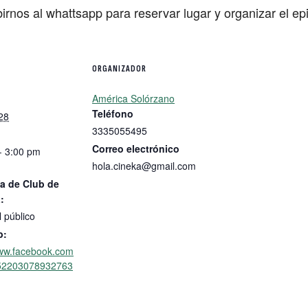
irnos al whattsapp para reservar lugar y organizar el ep
ORGANIZADOR
América Solórzano
Teléfono
28
3335055495
Correo electrónico
- 3:00 pm
hola.cineka@gmail.com
a de Club de
:
l público
b:
www.facebook.com
/52203078932763