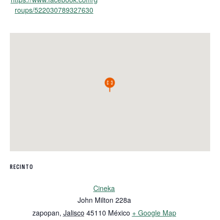
roups/522030789327630
RECINTO
Cineka
John Milton 228a
zapopan
,
Jalisco
45110
México
+ Google Map