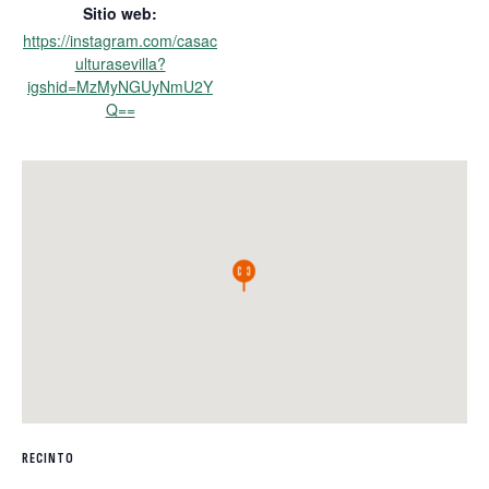
Sitio web:
https://instagram.com/casac
ulturasevilla?
igshid=MzMyNGUyNmU2Y
Q==
RECINTO