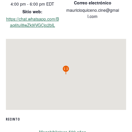
Correo electrónico
4:00 pm - 6:00 pm
EDT
mauricioquiceno.cine@gmai
Sitio web:
l.com
https://chat.whatsapp.com/B
aq6tuI8wZk9IVGCjo2blL
RECINTO