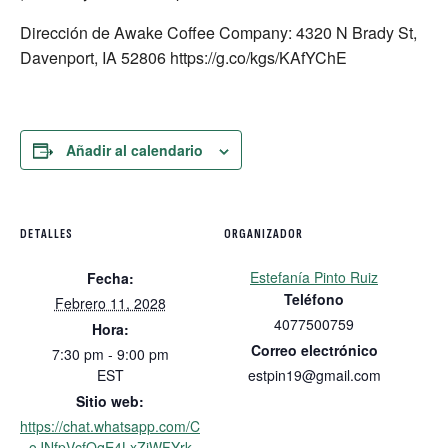
Dirección de Awake Coffee Company: 4320 N Brady St,
Davenport, IA 52806 https://g.co/kgs/KAfYChE
Añadir al calendario
DETALLES
ORGANIZADOR
Estefanía Pinto Ruiz
Fecha:
Teléfono
Febrero 11, 2028
4077500759
Hora:
Correo electrónico
7:30 pm - 9:00 pm
EST
estpin19@gmail.com
Sitio web:
https://chat.whatsapp.com/C
oJNfpVcfOqE4LxZjWFYrk