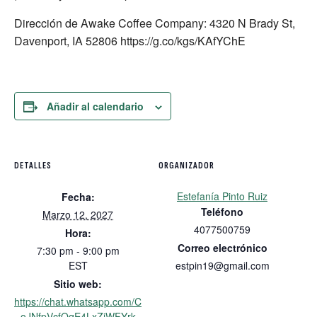
Dirección de Awake Coffee Company: 4320 N Brady St,
Davenport, IA 52806 https://g.co/kgs/KAfYChE
Añadir al calendario
DETALLES
ORGANIZADOR
Estefanía Pinto Ruiz
Fecha:
Teléfono
Marzo 12, 2027
4077500759
Hora:
Correo electrónico
7:30 pm - 9:00 pm
EST
estpin19@gmail.com
Sitio web:
https://chat.whatsapp.com/C
oJNfpVcfOqE4LxZjWFYrk