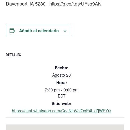
Davenport, IA 52801 https://g.co/kgs/UFsq9AN
Añadir al calendario
DETALLES
Fecha:
Agosto 28
Hora:
7:30 pm - 9:00 pm
EDT
Sitio web:
https://chat.whatsapp.com/CoJNfpVcfOqE4LxZjWFYrk