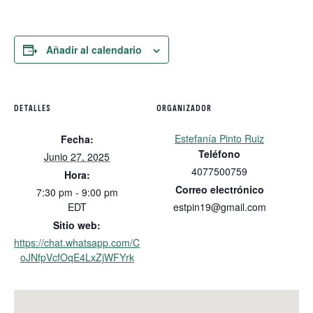
Añadir al calendario
DETALLES
ORGANIZADOR
Estefanía Pinto Ruiz
Fecha:
Teléfono
Junio 27, 2025
4077500759
Hora:
Correo electrónico
7:30 pm - 9:00 pm
EDT
estpin19@gmail.com
Sitio web:
https://chat.whatsapp.com/C
oJNfpVcfOqE4LxZjWFYrk