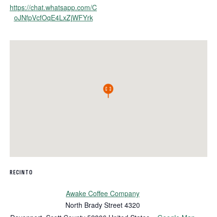
https://chat.whatsapp.com/C
oJNfpVcfOqE4LxZjWFYrk
RECINTO
Awake Coffee Company
North Brady Street 4320