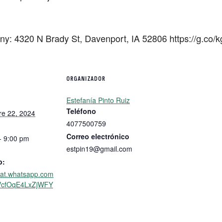
y: 4320 N Brady St, Davenport, IA 52806 https://g.co
ORGANIZADOR
Estefanía Pinto Ruiz
Teléfono
e 22, 2024
4077500759
Correo electrónico
- 9:00 pm
estpin19@gmail.com
b:
chat.whatsapp.com
VcfOqE4LxZjWFY