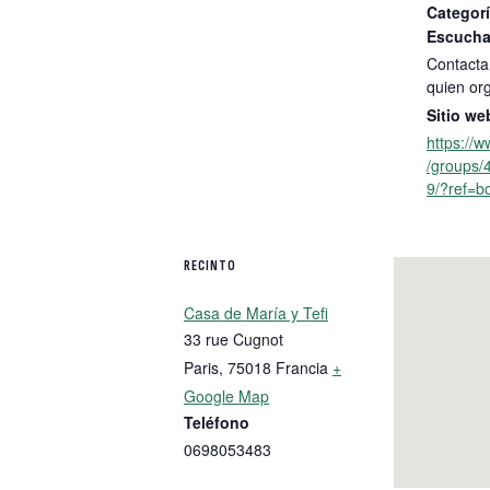
Categorí
Escucha
Contacta
quien or
Sitio we
https://
/groups
9/?ref=b
RECINTO
Casa de María y Tefi
33 rue Cugnot
Paris
,
75018
Francia
+
Google Map
Teléfono
0698053483