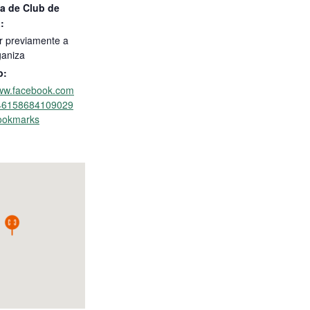
a de Club de
:
r previamente a
ganiza
b:
www.facebook.com
/46158684109029
ookmarks