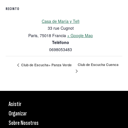
RECINTO
Casa de María y Tefi
33 rue Cugnot
Paris
,
75018
Francia
+ Google Map
Teléfono
0698053483
Club de Escucha Cuenca
Club de Escucha+ Panza Verde
Asistir
Organizar
Sobre Nosotros