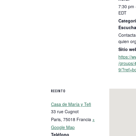
7:30 pm 
EDT
Categorí
Escucha
Contacta
quien or
Sitio we
https://
/groups
9/?ref=b
RECINTO
Casa de María y Tefi
33 rue Cugnot
Paris
,
75018
Francia
+
Google Map
Teléfono