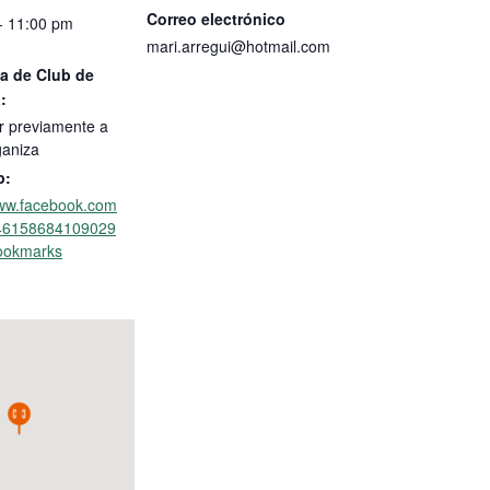
Correo electrónico
- 11:00 pm
mari.arregui@hotmail.com
a de Club de
:
r previamente a
ganiza
b:
www.facebook.com
/46158684109029
ookmarks