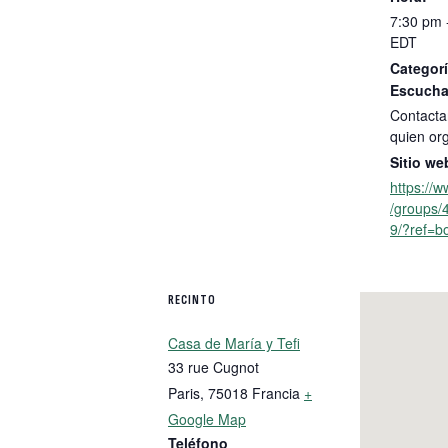
7:30 pm 
EDT
Categorí
Escucha
Contacta
quien or
Sitio we
https://
/groups
9/?ref=b
RECINTO
Casa de María y Tefi
33 rue Cugnot
Paris
,
75018
Francia
+
Google Map
Teléfono