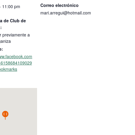
Correo electrónico
- 11:00 pm
mari.arregui@hotmail.com
a de Club de
:
r previamente a
ganiza
b:
www.facebook.com
/46158684109029
ookmarks