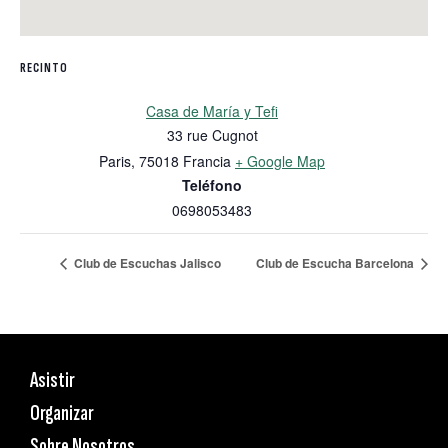
RECINTO
Casa de María y Tefi
33 rue Cugnot
Paris
,
75018
Francia
+ Google Map
Teléfono
0698053483
Club de Escuchas Jalisco
Club de Escucha Barcelona
Asistir
Organizar
Sobre Nosotros