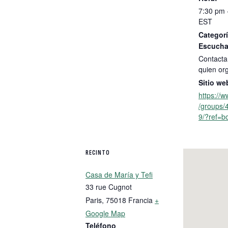
7:30 pm 
EST
Categorí
Escucha
Contacta
quien or
Sitio we
https://
/groups
9/?ref=b
RECINTO
Casa de María y Tefi
33 rue Cugnot
Paris
,
75018
Francia
+
Google Map
Teléfono