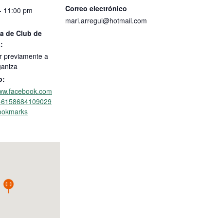
Correo electrónico
- 11:00 pm
mari.arregui@hotmail.com
a de Club de
:
r previamente a
ganiza
b:
www.facebook.com
/46158684109029
ookmarks