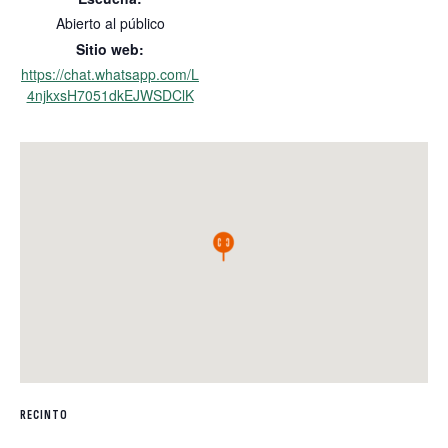
Abierto al público
Sitio web:
https://chat.whatsapp.com/L
4njkxsH7051dkEJWSDClK
RECINTO