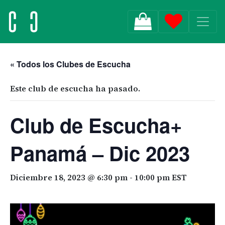
MAIN NAVIGATION
« Todos los Clubes de Escucha
Este club de escucha ha pasado.
Club de Escucha+
Panamá – Dic 2023
Diciembre 18, 2023 @ 6:30 pm
-
10:00 pm
EST