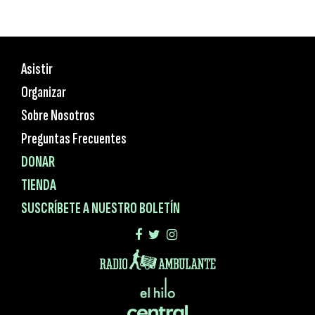
Asistir
Organizar
Sobre Nosotros
Preguntas Frecuentes
DONAR
TIENDA
SUSCRÍBETE A NUESTRO BOLETÍN