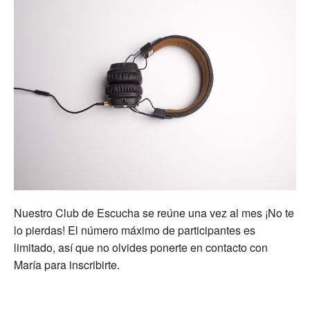
Nuestro Club de Escucha se reúne una vez al mes ¡No te
lo pierdas! El número máximo de participantes es
limitado, así que no olvides ponerte en contacto con
María para inscribirte.