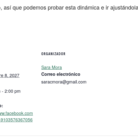
o, así que podemos probar esta dinámica e ir ajustándol
ORGANIZADOR
Sara Mora
Correo electrónico
e 8, 2027
saracmora@gmail.com
 - 2:00 pm
b:
www.facebook.com
/49103576367056