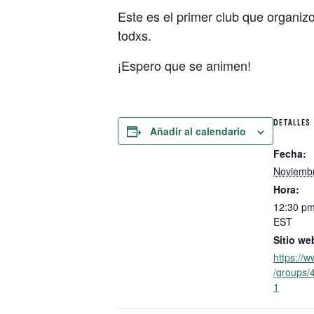
Este es el primer club que organiz
todxs.
¡Espero que se animen!
DETALLES
Añadir al calendario
Fecha:
Noviembr
Hora:
12:30 pm
EST
Sitio we
https://
/groups
1