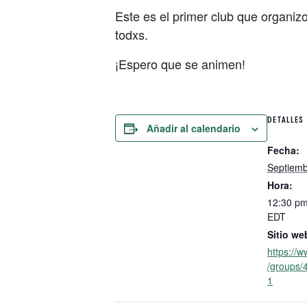
Este es el primer club que organiz
todxs.
¡Espero que se animen!
DETALLES
Añadir al calendario
Fecha:
Septiemb
Hora:
12:30 pm
EDT
Sitio we
https://
/groups
1