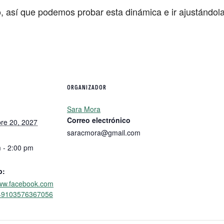
o, así que podemos probar esta dinámica e ir ajustándol
ORGANIZADOR
Sara Mora
Correo electrónico
re 20, 2027
saracmora@gmail.com
 - 2:00 pm
b:
www.facebook.com
/49103576367056