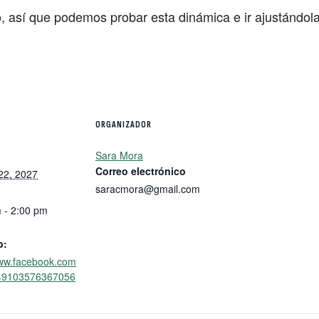
o, así que podemos probar esta dinámica e ir ajustándol
ORGANIZADOR
Sara Mora
Correo electrónico
22, 2027
saracmora@gmail.com
 - 2:00 pm
b:
www.facebook.com
/49103576367056