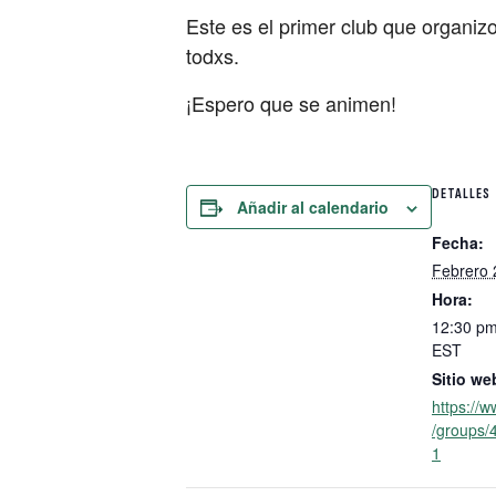
Este es el primer club que organiz
todxs.
¡Espero que se animen!
DETALLES
Añadir al calendario
Fecha:
Febrero 
Hora:
12:30 pm
EST
Sitio we
https://
/groups
1