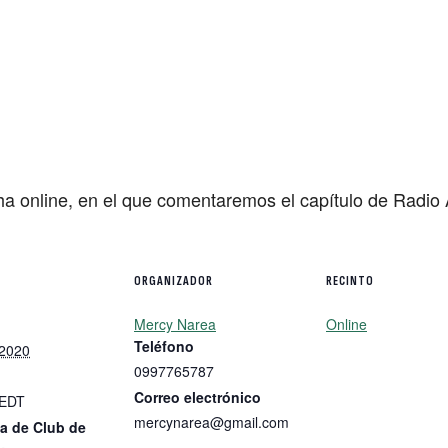
a online, en el que comentaremos el capítulo de Radio
ORGANIZADOR
RECINTO
Mercy Narea
Online
Teléfono
 2020
0997765787
Correo electrónico
EDT
mercynarea@gmail.com
a de Club de