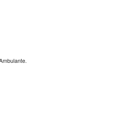
 Ambulante.