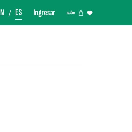
ES
EN
Ingresar