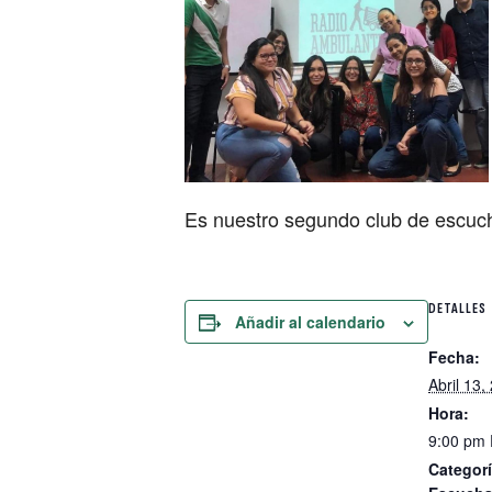
Es nuestro segundo club de escuch
DETALLES
Añadir al calendario
Fecha:
Abril 13,
Hora:
9:00 pm
Categorí