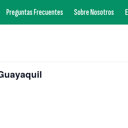
Preguntas Frecuentes
Sobre Nosotros
Guayaquil