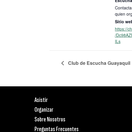
Escucha
Contacta
quien or
Sitio we
https://
/Dc98A
ILs
Club de Escucha Guayaquil
Asistir
Organizar
Sobre Nosotros
Preguntas Frecuentes